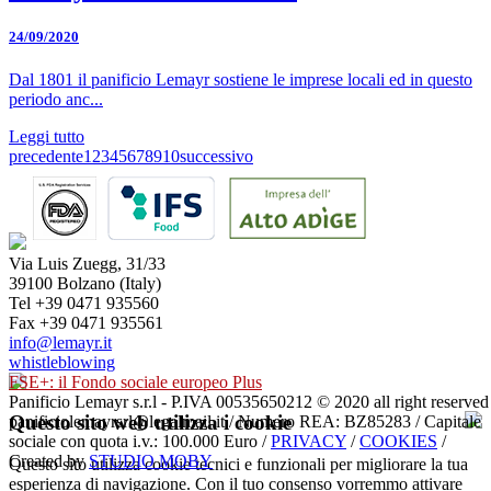
24/09/2020
Dal 1801 il panificio Lemayr sostiene le imprese locali ed in questo
periodo anc...
Leggi tutto
precedente
1
2
3
4
5
6
7
8
9
10
successivo
Via Luis Zuegg, 31/33
39100 Bolzano (Italy)
Tel +39 0471 935560
Fax +39 0471 935561
info@lemayr.it
whistleblowing
FSE+: il Fondo sociale europeo Plus
Panificio Lemayr s.r.l - P.IVA 00535650212 © 2020 all right reserved
Questo sito web utilizza i cookie
panificiolemayrsrl@legalmail.it / Numero REA: BZ85283 / Capitale
sociale con quota i.v.: 100.000 Euro /
PRIVACY
/
COOKIES
/
Created by
STUDIO MOBY
Questo sito utilizza cookie tecnici e funzionali per migliorare la tua
esperienza di navigazione. Con il tuo consenso vorremmo attivare