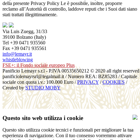
della presente Privacy Policy Le è possibile, inoltre, proporre
reclamo all’Autorità di controllo, laddove reputi che i Suoi dati siano
stati trattati illegittimamente.
Via Luis Zuegg, 31/33
39100 Bolzano (Italy)
Tel +39 0471 935560
Fax +39 0471 935561
info@lemayr.it
whistleblowing
FSE+: il Fondo sociale europeo Plus
Panificio Lemayr s.r.l - P.IVA 00535650212 © 2020 all right reserved
panificiolemayrsrl@legalmail.it / Numero REA: BZ85283 / Capitale
sociale con quota i.v.: 100.000 Euro /
PRIVACY
/
COOKIES
/
Created by
STUDIO MOBY
Questo sito web utilizza i cookie
Questo sito utilizza cookie tecnici e funzionali per migliorare la tua
esperienza di navigazione. Con il tuo consenso vorremmo attivare