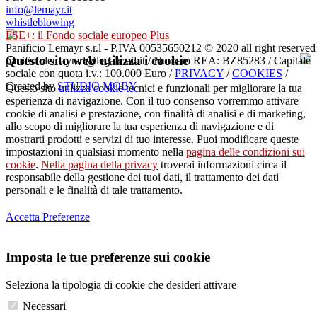
info@lemayr.it
whistleblowing
FSE+: il Fondo sociale europeo Plus
Panificio Lemayr s.r.l - P.IVA 00535650212 © 2020 all right reserved
Questo sito web utilizza i cookie
panificiolemayrsrl@legalmail.it / Numero REA: BZ85283 / Capitale
sociale con quota i.v.: 100.000 Euro /
PRIVACY
/
COOKIES
/
Created by
STUDIO MOBY
Questo sito utilizza cookie tecnici e funzionali per migliorare la tua
esperienza di navigazione. Con il tuo consenso vorremmo attivare
cookie di analisi e prestazione, con finalità di analisi e di marketing,
allo scopo di migliorare la tua esperienza di navigazione e di
mostrarti prodotti e servizi di tuo interesse. Puoi modificare queste
impostazioni in qualsiasi momento nella
pagina delle condizioni sui
cookie
.
Nella pagina della privacy
troverai informazioni circa il
responsabile della gestione dei tuoi dati, il trattamento dei dati
personali e le finalità di tale trattamento.
Accetta
Preferenze
Imposta le tue preferenze sui cookie
Seleziona la tipologia di cookie che desideri attivare
Necessari