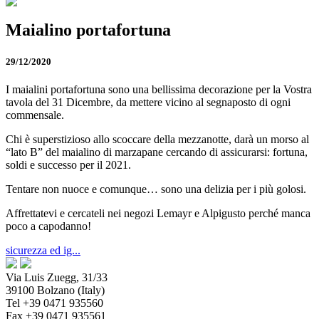
Maialino portafortuna
29/12/2020
I maialini portafortuna sono una bellissima decorazione per la Vostra
tavola del 31 Dicembre, da mettere vicino al segnaposto di ogni
commensale.
Chi è superstizioso allo scoccare della mezzanotte, darà un morso al
“lato B” del maialino di marzapane cercando di assicurarsi: fortuna,
soldi e successo per il 2021.
Tentare non nuoce e comunque… sono una delizia per i più golosi.
Affrettatevi e cercateli nei negozi Lemayr e Alpigusto perché manca
poco a capodanno!
sicurezza ed ig...
Via Luis Zuegg, 31/33
39100 Bolzano (Italy)
Tel +39 0471 935560
Fax +39 0471 935561