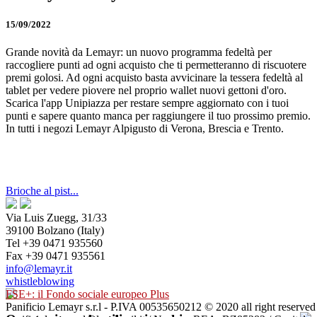
15/09/2022
Grande novità da Lemayr: un nuovo programma fedeltà per
raccogliere punti ad ogni acquisto che ti permetteranno di riscuotere
premi golosi. Ad ogni acquisto basta avvicinare la tessera fedeltà al
tablet per vedere piovere nel proprio wallet nuovi gettoni d'oro.
Scarica l'app Unipiazza per restare sempre aggiornato con i tuoi
punti e sapere quanto manca per raggiungere il tuo prossimo premio.
In tutti i negozi Lemayr Alpigusto di Verona, Brescia e Trento.
Brioche al pist...
Via Luis Zuegg, 31/33
39100 Bolzano (Italy)
Tel +39 0471 935560
Fax +39 0471 935561
info@lemayr.it
whistleblowing
FSE+: il Fondo sociale europeo Plus
Panificio Lemayr s.r.l - P.IVA 00535650212 © 2020 all right reserved