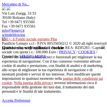
Mercatino di Na...
Via Luis Zuegg, 31/33
39100 Bolzano (Italy)
Tel +39 0471 935560
Fax +39 0471 935561
info@lemayr.it
whistleblowing
FSE+: il Fondo sociale europeo Plus
Panificio Lemayr s.r.l - P.IVA 00535650212 © 2020 all right reserved
Questo sito web utilizza i cookie
panificiolemayrsrl@legalmail.it / Numero REA: BZ85283 / Capitale
sociale con quota i.v.: 100.000 Euro /
PRIVACY
/
COOKIES
/
Created by
STUDIO MOBY
Questo sito utilizza cookie tecnici e funzionali per migliorare la tua
esperienza di navigazione. Con il tuo consenso vorremmo attivare
cookie di analisi e prestazione, con finalità di analisi e di marketing,
allo scopo di migliorare la tua esperienza di navigazione e di
mostrarti prodotti e servizi di tuo interesse. Puoi modificare queste
impostazioni in qualsiasi momento nella
pagina delle condizioni sui
cookie
.
Nella pagina della privacy
troverai informazioni circa il
responsabile della gestione dei tuoi dati, il trattamento dei dati
personali e le finalità di tale trattamento.
Accetta
Preferenze