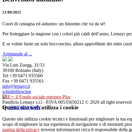
21/09/2021
Cuori di castagna ed autunno: un binomio che va da sé!
Per festeggiare la stagione con i colori più caldi dell’anno, Lemayr pr
E se volete farne un solo bocconcino, allora approfittate dei mini cuo
Artigianale al ...
Via Luis Zuegg, 31/33
39100 Bolzano (Italy)
Tel +39 0471 935560
Fax +39 0471 935561
info@lemayr.it
whistleblowing
FSE+: il Fondo sociale europeo Plus
Panificio Lemayr s.r.l - P.IVA 00535650212 © 2020 all right reserved
Questo sito web utilizza i cookie
by
STUDIO MOBY
Questo sito utilizza cookie tecnici e funzionali per migliorare la tua e
scopo di migliorare la tua esperienza di navigazione e di mostrarti pro
pagina della privacy
troverai informazioni circa il responsabile della ges