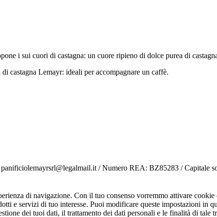
opone i sui cuori di castagna: un cuore ripieno di dolce purea di castagn
ri di castagna Lemayr: ideali per accompagnare un caffè.
panificiolemayrsrl@legalmail.it / Numero REA: BZ85283 / Capitale soc
sperienza di navigazione. Con il tuo consenso vorremmo attivare cookie di 
dotti e servizi di tuo interesse. Puoi modificare queste impostazioni in 
tione dei tuoi dati, il trattamento dei dati personali e le finalità di tale 