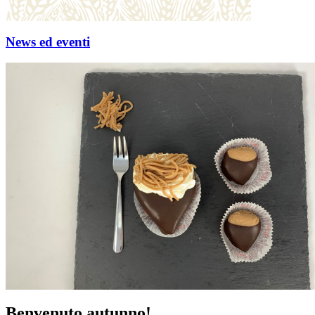
News ed eventi
Benvenuto autunno!