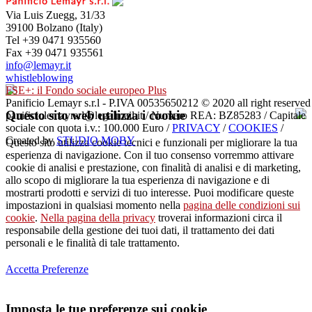
Via Luis Zuegg, 31/33
39100 Bolzano (Italy)
Tel +39 0471 935560
Fax +39 0471 935561
info@lemayr.it
whistleblowing
FSE+: il Fondo sociale europeo Plus
Panificio Lemayr s.r.l - P.IVA 00535650212 © 2020 all right reserved
Questo sito web utilizza i cookie
panificiolemayrsrl@legalmail.it / Numero REA: BZ85283 / Capitale
sociale con quota i.v.: 100.000 Euro /
PRIVACY
/
COOKIES
/
Created by
STUDIO MOBY
Questo sito utilizza cookie tecnici e funzionali per migliorare la tua
esperienza di navigazione. Con il tuo consenso vorremmo attivare
cookie di analisi e prestazione, con finalità di analisi e di marketing,
allo scopo di migliorare la tua esperienza di navigazione e di
mostrarti prodotti e servizi di tuo interesse. Puoi modificare queste
impostazioni in qualsiasi momento nella
pagina delle condizioni sui
cookie
.
Nella pagina della privacy
troverai informazioni circa il
responsabile della gestione dei tuoi dati, il trattamento dei dati
personali e le finalità di tale trattamento.
Accetta
Preferenze
Imposta le tue preferenze sui cookie