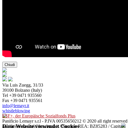
Chiudi
Via Luis Zuegg, 31/33
39100 Bolzano (Italy)
Tel +39 0471 935560
Fax +39 0471 935561
info@lemayr.it
whistleblowing
ESF+, der Europäische Sozialfonds Plus
Panificio Lemayr s.r.l - P.IVA 00535650212 © 2020 all right reserved
Diese Website verwendet Cookies
panificiolemayrsrl@legalmail.it / Numero REA: BZ85283 / Capitale